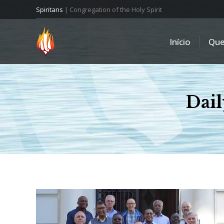
Spiritans
| Congregation of the Holy Spirit
Início
Qu
Dail