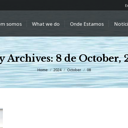
E
em somos
What we do
Onde Estamos
Notíc
y Archives:
8 de October,
You are here:
Home
2024
October
08