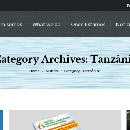
E
em somos
What we do
Onde Estamos
Notíc
ategory Archives:
Tanzân
You are here:
Home
Mundo
Category "Tanzânia"