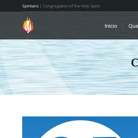
Spiritans
| Congregation of the Holy Spirit
Início
Qu
C