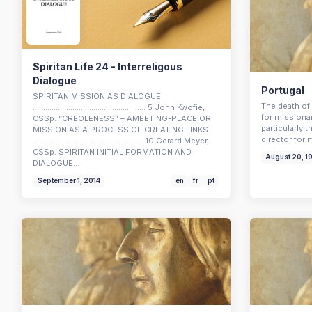
Spiritan Life 24 - Interreligous
Dialogue
Portugal
SPIRITAN MISSION AS DIALOGUE
The death of
...................................................... 5 John Kwofie,
for missiona
CSSp. “CREOLENESS” – AMEETING-PLACE OR
particularly 
MISSION AS A PROCESS OF CREATING LINKS
director for 
..................................................... 10 Gerard Meyer,
CSSp. SPIRITAN INITIAL FORMATION AND
August 20, 1
DIALOGUE…
September 1, 2014
en
fr
pt