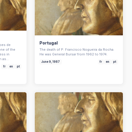
Portugal
pes de
one of the
The death of P. Francisco Nogueira da Rocha.
ess in
He was General Bursar from 1962 to 1974.
rm as…
June 9, 1987
fr
en
pt
fr
en
pt