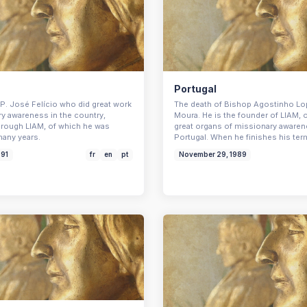
Portugal
 P. José Felício who did great work
The death of Bishop Agostinho Lo
ry awareness in the country,
Moura. He is the founder of LIAM, 
through LIAM, of which he was
great organs of missionary awaren
many years.
Portugal. When he finishes his te
991
fr
en
pt
November 29, 1989