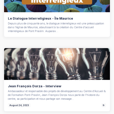
Le Dialogue Interreligieux - Île Maurice
Depuis plus de cinquante ans, le dialogue interreligieux est une préoccupation
dans l'église de Maurice, aboutissant à la création du Centre d'accueil
interreligieux de Pont Praslin. Auparav...
Jean François Dorza - Interview
Ambassadeur et responsable des projets de développement au Centre d'Accueil &
de Formation Pont-Praslin, Jean François Dorza nous parle de l'histoire du
centre, sa participation et nous partage son message…
August 24, 2023
fr