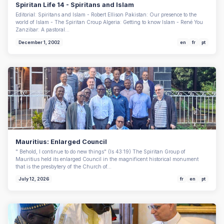
Spiritan Life 14 - Spiritans and Islam
Editorial: Spiritans and Islam - Robert Ellison Pakistan: Our presence to the
world of Islam - The Spiritan Croup Algeria: Getting to know Islam - René You
Zanzibar: A pastoral…
December 1, 2002
en
fr
pt
Mauritius: Enlarged Council
" Behold, I continue to do new things" (Is 43:19) The Spiritan Group of
Mauritius held its enlarged Council in the magnificent historical monument
that is the presbytery of the Church of…
July 12, 2026
fr
en
pt