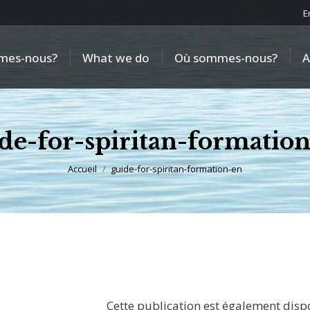
E
mes-nous?
What we do
Où sommes-nous?
A
de-for-spiritan-formatio
Vous êtes ici :
Accueil
guide-for-spiritan-formation-en
Cette publication est également disp