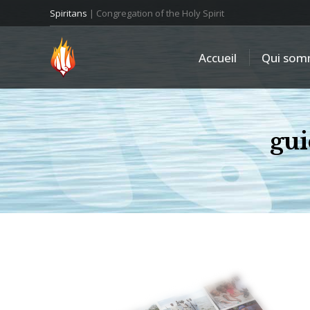
Spiritans
| Congregation of the Holy Spirit
Accueil
Qui som
gui