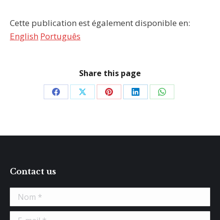
Cette publication est également disponible en:
English
Português
Share this page
Partager
Partager
Partager
Partager
Partager
sur
sur
sur
sur
sur
Facebook
X
Pinterest
LinkedIn
WhatsApp
Contact us
Nom *
E-mail *