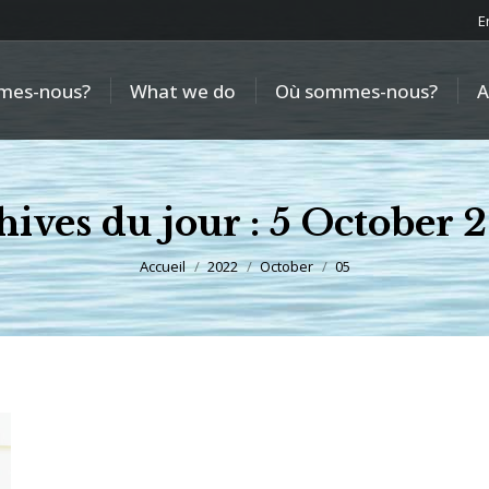
E
mes-nous?
What we do
Où sommes-nous?
A
hives du jour :
5 October 
Vous êtes ici :
Accueil
2022
October
05