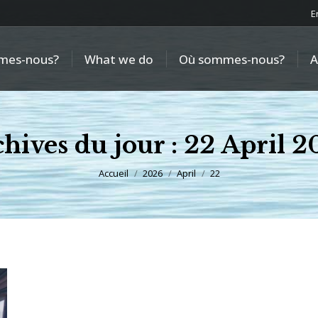
E
mes-nous?
What we do
Où sommes-nous?
A
hives du jour :
22 April 2
Vous êtes ici :
Accueil
2026
April
22