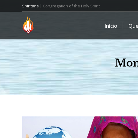
Spiritans
| Congregation of the Holy Spirit
Início
Qu
Mon