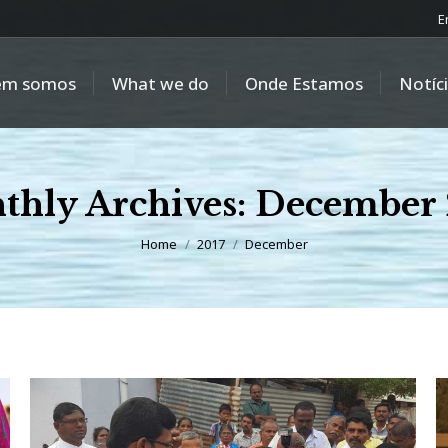
E
em somos
What we do
Onde Estamos
Notíc
thly Archives:
December 
You are here:
Home
2017
December