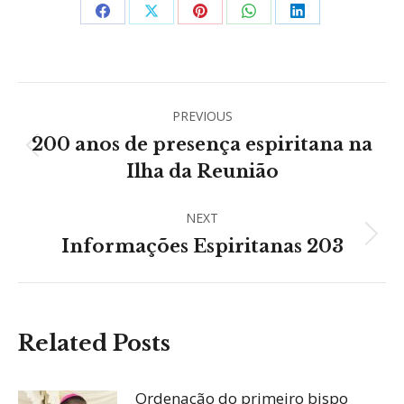
Share
Share
Share
Share
Share
on
on
on
on
on
Facebook
X
Pinterest
WhatsApp
LinkedIn
Post
PREVIOUS
navigation
200 anos de presença espiritana na
Previous
Ilha da Reunião
post:
NEXT
Next
Informações Espiritanas 203
post:
Related Posts
Ordenação do primeiro bispo