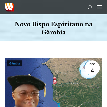
Search:
Novo Bispo Espiritano na
Gâmbia
You are here:
Gâmbia
DEC
4