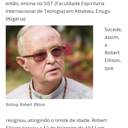
então, ensina no SIST (Faculdade Espiritana
Internacional de Teologia) em Attakwu, Enugu
(Nigéria).
Sucede,
assim,
a
Robert
Ellison,
que
Bishop Robert Ellison
resignou, atingindo o limite de idade. Robert
Ellison nasceu a 12 de fevereiro de 1942 em