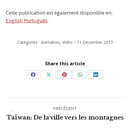
Cette publication est également disponible en:
English
Português
Catégories :
Animation
,
Vidéo
11 December 2017
Share this article
Partager
Partager
Partager
Partager
Partager
sur
sur
sur
sur
sur
Facebook
X
Pinterest
WhatsApp
LinkedIn
Navigation
PRÉCÉDENT
article
Article
Taïwan: De la ville vers les montagnes
précédent