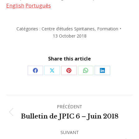
English
Português
Catégories :
Centre d’études Spiritaines
,
Formation
13 October 2018
Share this article
Partager
Partager
Partager
Partager
Partager
sur
sur
sur
sur
sur
Facebook
X
Pinterest
WhatsApp
LinkedIn
Navigation
PRÉCÉDENT
article
Article
Bulletin de JPIC 6 – Juin 2018
précédent
:
SUIVANT