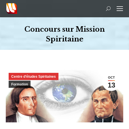
Recherche
:
Concours sur Mission
Spiritaine
Vous êtes ici :
Centre d’études Spiritaines
OCT
13
Formation