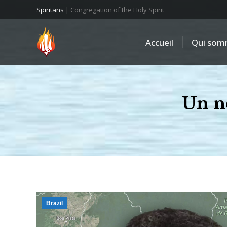
Spiritans
| Congregation of the Holy Spirit
Accueil
Qui som
Un no
Brazil