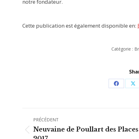
notre fondateur.
Cette publication est également disponible en:
Catégorie :
Br
Shar
Partager
Pa
sur
su
Facebook
X
Navigation
PRÉCÉDENT
article
Neuvaine de Poullart des Places
Article
2017