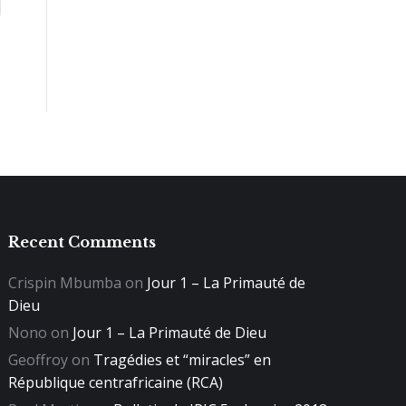
Recent Comments
Crispin Mbumba
on
Jour 1 – La Primauté de
Dieu
Nono
on
Jour 1 – La Primauté de Dieu
Geoffroy
on
Tragédies et “miracles” en
République centrafricaine (RCA)