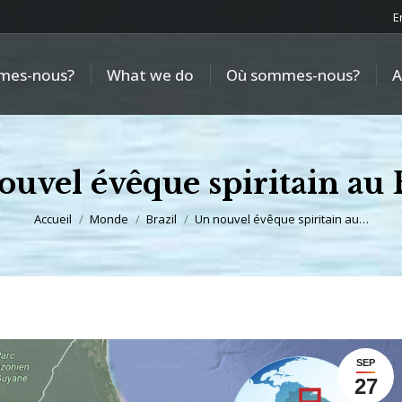
E
mes-nous?
What we do
Où sommes-nous?
A
uvel évêque spiritain au 
Vous êtes ici :
Accueil
Monde
Brazil
Un nouvel évêque spiritain au…
SEP
27