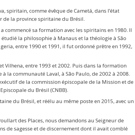
va, spiritain, comme évêque de Cametá, dans l’état
r de la province spiritaine du Brésil.
a commencé sa formation avec les spiritains en 1980. Il
 a étudié la philosophie à Manaus et la théologie à São
eria, entre 1990 et 1991, il fut ordonné prêtre en 1992,
 et Vilhena, entre 1993 et 2002. Puis dans la formation
ie à la communauté Laval, à São Paulo, de 2002 à 2008.
 exécutif de la commission épiscopale de la Mission et de
 Episcopale du Brésil (CNBB).
ritaine du Brésil, et réélu au même poste en 2015, avec un
Poullart des Places, nous demandons au Seigneur de
ns de sagesse et de discernement dont il avait comblé