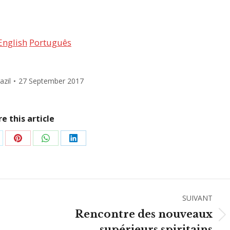
English
Português
azil
27 September 2017
e this article
rtager
Partager
Partager
Partager
r
sur
sur
sur
Pinterest
WhatsApp
LinkedIn
SUIVANT
Rencontre des nouveaux
Article
supérieurs spiritains