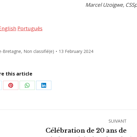
Marcel Uzoigwe, CSS
English
Português
e-Bretagne
,
Non classifié(e)
13 February 2024
e this article
rtager
Partager
Partager
Partager
r
sur
sur
sur
Pinterest
WhatsApp
LinkedIn
SUIVANT
Célébration de 20 ans de