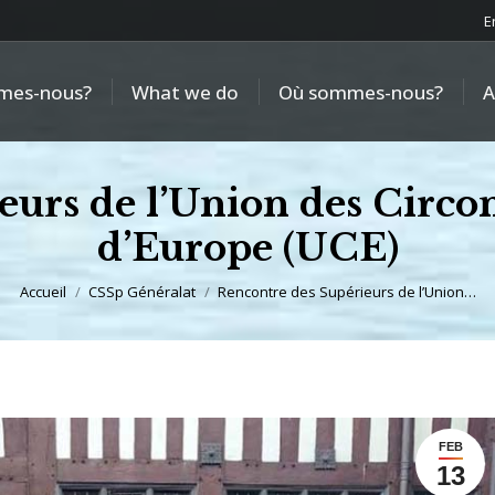
E
mes-nous?
What we do
Où sommes-nous?
A
urs de l’Union des Circon
d’Europe (UCE)
Vous êtes ici :
Accueil
CSSp Généralat
Rencontre des Supérieurs de l’Union…
FEB
13