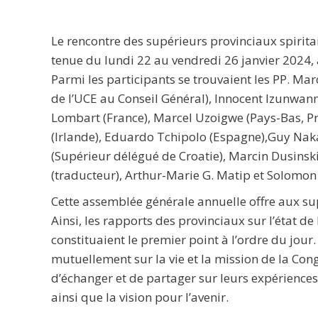
Le rencontre des supérieurs provinciaux spiritai
tenue du lundi 22 au vendredi 26 janvier 2024, 
Parmi les participants se trouvaient les PP. M
de l’UCE au Conseil Général), Innocent Izunwan
Lombart (France), Marcel Uzoigwe (Pays-Bas, Pré
(Irlande), Eduardo Tchipolo (Espagne),Guy Naka
(Supérieur délégué de Croatie), Marcin Dusinsk
(traducteur), Arthur-Marie G. Matip et Solomon S
Cette assemblée générale annuelle offre aux su
Ainsi, les rapports des provinciaux sur l’état d
constituaient le premier point à l’ordre du jour
mutuellement sur la vie et la mission de la Con
d’échanger et de partager sur leurs expériences, l
ainsi que la vision pour l’avenir.