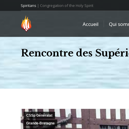
Spiritans
| Congregation of the Holy Spirit
Accueil
Qui som
Rencontre des Supérie
CSSp Généralat
Grande-Bretagne