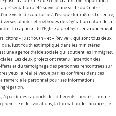
Église, il a affirmé que celle-ci a un rôle important à
a présentation a été suivie d’une visite du Centre
d’une visite de courtoisie à l’évêque lui-même. Le centre,
 diverses plantes et méthodes de végétation naturelle, a
trer la capacité de l’Église à protéger l’environnement.
s, citons « Just Youth » et « Revive », qui sont tous deux
nique. Just Youth est impliqué dans les ministères
est une agence d’aide sociale qui soutient les immigrés,
ciales. Les deux projets ont retenu l’attention des
 offerts et du témoignage des personnes rencontrées sur
pres yeux la réalité vécue par les confrères dans ces
 a remercié le personnel pour ses informations
ongrégation.
rs, à partir des rapports des différents comités, comme
a jeunesse et les vocations, la formation, les finances, le