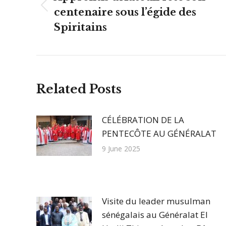
Article
centenaire sous l’égide des
précédent
Spiritains
:
Related Posts
CÉLÉBRATION DE LA
PENTECÔTE AU GÉNÉRALAT
9 June 2025
Visite du leader musulman
sénégalais au Généralat El