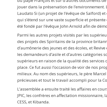
du pape François et sur d’autres documents de l’
jouer dans la préservation de l’environnement. L
Laudato Si (un projet de l’évêque de Salford) et 
qui s’étend sur une vaste superficie et présente
été fondé par l’évêque John Arnold afin de démon
Parmi les autres projets visités par les supérieur
des projets des Spiritains de la province britan
d’aumônerie des jeunes et des écoles, et Revive 
les demandeurs d’asile et d’autres catégories so
supérieurs en raison de la qualité des services
place. Ce fut aussi l’occasion de voir de nos pro
milieux. Au nom des supérieurs, le père Marcel
précieuses et tout le travail accompli pour la C
L’assemblée a ensuite traité les affaires en cou
JPIC, les confrères en affectation missionnaire, l
CESS, et Kibanda.