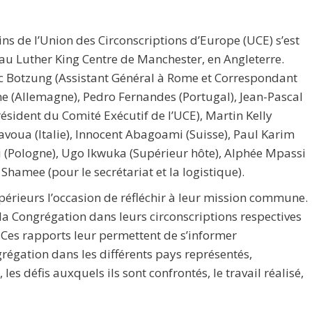
ns de l’Union des Circonscriptions d’Europe (UCE) s’est
au Luther King Centre de Manchester, en Angleterre.
arc Botzung (Assistant Général à Rome et Correspondant
ne (Allemagne), Pedro Fernandes (Portugal), Jean-Pascal
sident du Comité Exécutif de l’UCE), Martin Kelly
voua (Italie), Innocent Abagoami (Suisse), Paul Karim
i (Pologne), Ugo Ikwuka (Supérieur hôte), Alphée Mpassi
hamee (pour le secrétariat et la logistique).
périeurs l’occasion de réfléchir à leur mission commune.
e la Congrégation dans leurs circonscriptions respectives
. Ces rapports leur permettent de s’informer
grégation dans les différents pays représentés,
es défis auxquels ils sont confrontés, le travail réalisé,