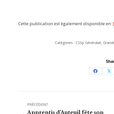
Cette publication est également disponible en:
Catégories :
CSSp Généralat
,
Grand
Shar
Partager
Pa
sur
su
Facebook
X
Navigation
PRÉCÉDENT
article
Apprentis d’Auteuil fête son