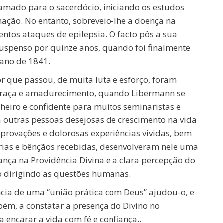
hamado para o sacerdócio, iniciando os estudos
ação. No entanto, sobreveio-lhe a doença na
entos ataques de epilepsia. O facto pôs a sua
uspenso por quinze anos, quando foi finalmente
ano de 1841.
r que passou, de muita luta e esforço, foram
raça e amadurecimento, quando Libermann se
heiro e confidente para muitos seminaristas e
outras pessoas desejosas de crescimento na vida
s provações e dolorosas experiências vividas, bem
rias e bênçãos recebidas, desenvolveram nele uma
nça na Providência Divina e a clara percepção do
to dirigindo as questões humanas.
ncia de uma “união prática com Deus” ajudou-o, e
bém, a constatar a presença do Divino no
a encarar a vida com fé e confiança..