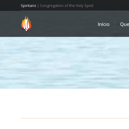
Spiritans
| Congregation of the Holy Spirit
Início
Qu