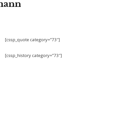
rmann
[cssp_quote category=”73″]
[cssp_history category=”73″]