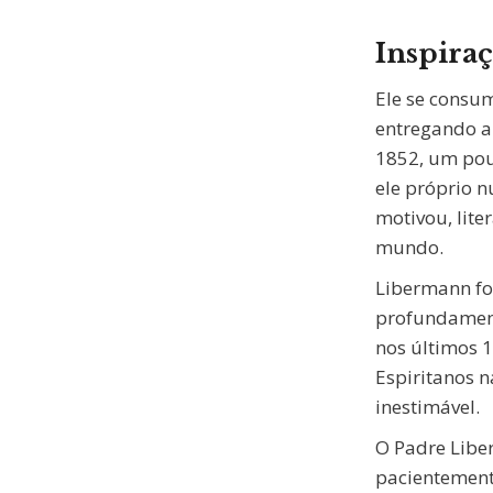
Inspira
Ele se consum
entregando a
1852, um pou
ele próprio n
motivou, lite
mundo.
Libermann fo
profundamente
nos últimos 1
Espiritanos 
inestimável.
O Padre Libe
pacientement