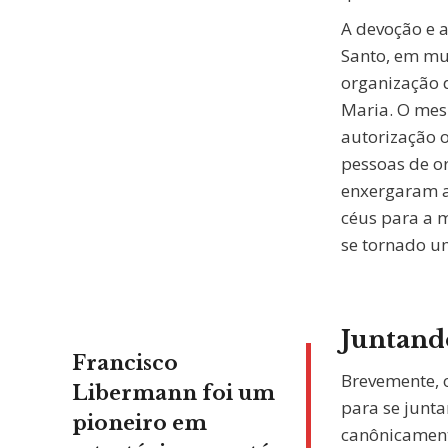
A devoção e a
Santo, em mui
organização 
Maria. O mes
autorização o
pessoas de o
enxergaram a
céus para a 
se tornado um
Juntando
Francisco
Brevemente, 
Libermann foi um
para se junt
pioneiro em
canônicament