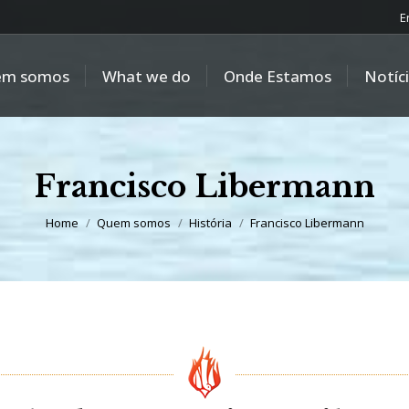
E
em somos
What we do
Onde Estamos
Notíc
Francisco Libermann
You are here:
Home
Quem somos
História
Francisco Libermann