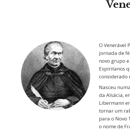
Vene
O Venerável 
jornada de f
novo grupo e
Espiritanos 
considerado 
Nasceu numa 
da Alsácia, e
Libermann er
tornar um ra
para o Novo 
o nome de Fr