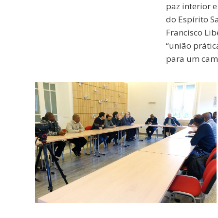
paz interior
do Espírito S
Francisco Li
“união prátic
para um cami