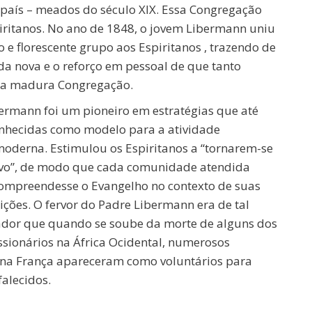
e país – meados do século XIX. Essa Congregação
piritanos. No ano de 1848, o jovem Libermann uniu
o e florescente grupo aos Espiritanos , trazendo de
da nova e o reforço em pessoal de que tanto
la madura Congregação.
bermann foi um pioneiro em estratégias que até
onhecidas como modelo para a atividade
moderna. Estimulou os Espiritanos a “tornarem-se
vo”, de modo que cada comunidade atendida
compreendesse o Evangelho no contexto de suas
ições. O fervor do Padre Libermann era de tal
ador que quando se soube da morte de alguns dos
ssionários na África Ocidental, numerosos
 na França apareceram como voluntários para
falecidos.