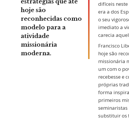
estratégias que até
difíceis nest
hoje são
era a dos Es
reconhecidas como
o seu vigoros
modelo para a
imediato a vi
carecia aque
atividade
missionária
Francisco Li
moderna.
hoje são rec
missionária 
um com o po
recebesse e 
próprias trad
forma inspir
primeiros mi
seminaristas
substituir os 