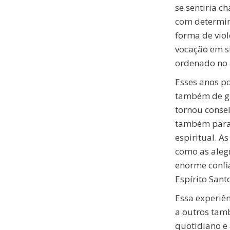
se sentiria c
com determin
forma de viol
vocação em s
ordenado no 
Esses anos po
também de g
tornou consel
também para 
espiritual. A
como as aleg
enorme confia
Espírito San
Essa experiê
a outros tam
quotidiano e 