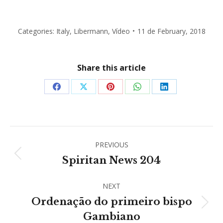
Categories:
Italy
,
Libermann
,
Vídeo
11 de February, 2018
Share this article
Share
Share
Share
Share
Share
on
on
on
on
on
Facebook
X
Pinterest
WhatsApp
LinkedIn
Post
PREVIOUS
navigation
Previous
Spiritan News 204
post:
NEXT
Ordenação do primeiro bispo
Next
Gambiano
post: