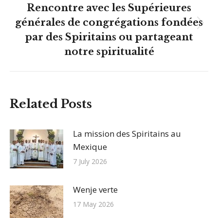
Rencontre avec les Supérieures
générales de congrégations fondées
Article
par des Spiritains ou partageant
suivant
notre spiritualité
:
Related Posts
La mission des Spiritains au
Mexique
7 July 2026
Wenje verte
17 May 2026