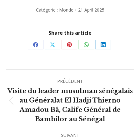
Catégorie :
Monde
21 April 2025
Share this article
Partager
Partager
Partager
Partager
Partager
sur
sur
sur
sur
sur
Facebook
X
Pinterest
WhatsApp
LinkedIn
Navigation
PRÉCÉDENT
article
Visite du leader musulman sénégalais
au Généralat El Hadji Thierno
Article
Amadou Bâ, Calife Général de
précédent
Bambilor au Sénégal
:
SUIVANT