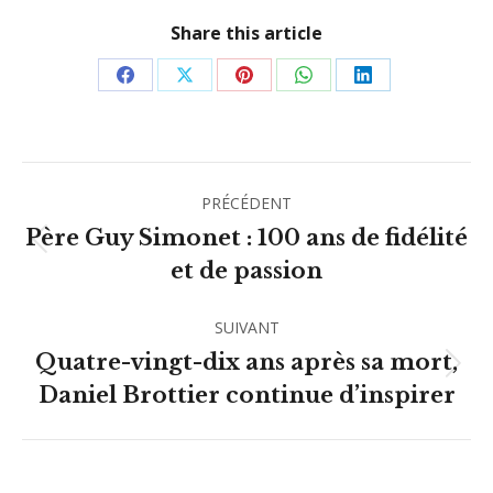
Share this article
Partager
Partager
Partager
Partager
Partager
sur
sur
sur
sur
sur
Facebook
X
Pinterest
WhatsApp
LinkedIn
Navigation
PRÉCÉDENT
article
Père Guy Simonet : 100 ans de fidélité
Article
et de passion
précédent
:
SUIVANT
Quatre-vingt-dix ans après sa mort,
Article
Daniel Brottier continue d’inspirer
suivant
: