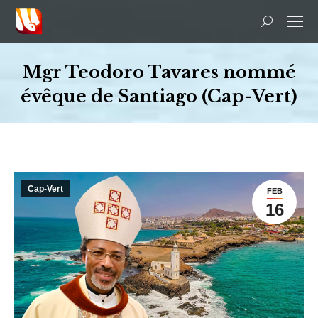
Recherche
:
Mgr Teodoro Tavares nommé
évêque de Santiago (Cap-Vert)
Vous êtes ici :
Cap-Vert
FEB
16