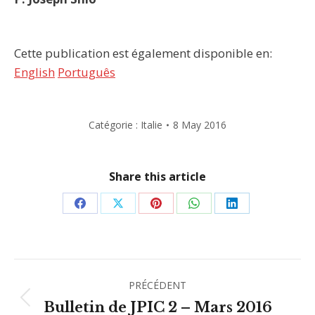
Cette publication est également disponible en:
English
Português
Catégorie :
Italie
8 May 2016
Share this article
Partager
Partager
Partager
Partager
Partager
sur
sur
sur
sur
sur
Facebook
X
Pinterest
WhatsApp
LinkedIn
Navigation
PRÉCÉDENT
article
Article
Bulletin de JPIC 2 – Mars 2016