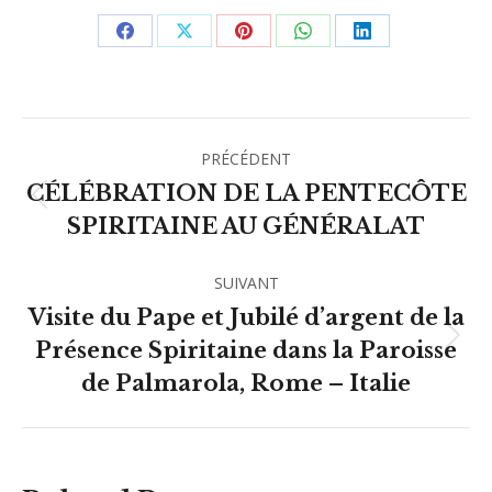
Partager
Partager
Partager
Partager
Partager
sur
sur
sur
sur
sur
Facebook
X
Pinterest
WhatsApp
LinkedIn
Navigation
PRÉCÉDENT
article
CÉLÉBRATION DE LA PENTECÔTE
Article
SPIRITAINE AU GÉNÉRALAT
précédent
:
SUIVANT
Visite du Pape et Jubilé d’argent de la
Article
Présence Spiritaine dans la Paroisse
suivant
de Palmarola, Rome – Italie
: