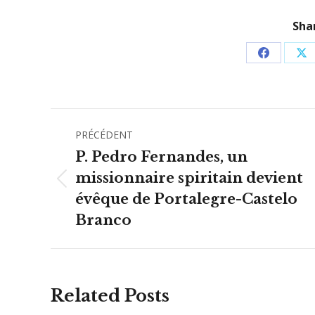
Shar
Partager
Pa
sur
su
Facebook
X
Navigation
PRÉCÉDENT
article
P. Pedro Fernandes, un
missionnaire spiritain devient
Article
évêque de Portalegre-Castelo
précédent
Branco
:
Related Posts