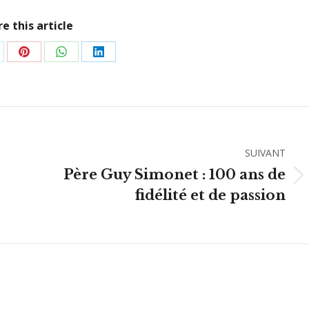
e this article
rtager
Partager
Partager
Partager
r
sur
sur
sur
Pinterest
WhatsApp
LinkedIn
SUIVANT
Père Guy Simonet : 100 ans de
Article
fidélité et de passion
suivant
: