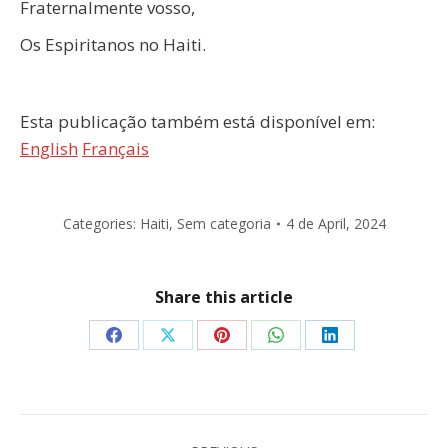
Fraternalmente vosso,
Os Espiritanos no Haiti.
Esta publicação também está disponível em:
English
Français
Categories:
Haiti
,
Sem categoria
4 de April, 2024
Share this article
Share
Share
Share
Share
Share
on
on
on
on
on
Facebook
X
Pinterest
WhatsApp
LinkedIn
Post