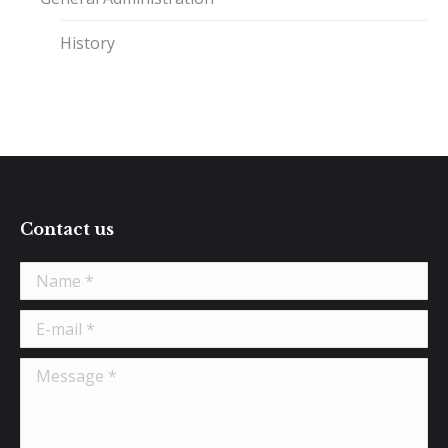
History
Contact us
Name *
E-mail *
Message *