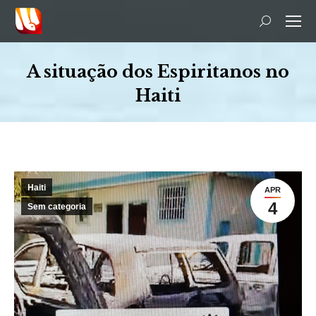
Search:
A situação dos Espiritanos no
Haiti
You are here:
Haiti
APR
4
Sem categoria