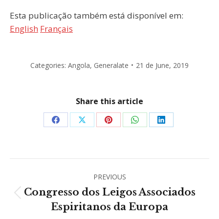
Esta publicação também está disponível em:
English
Français
Categories:
Angola
,
Generalate
21 de June, 2019
Share this article
Share
Share
Share
Share
Share
on
on
on
on
on
Facebook
X
Pinterest
WhatsApp
LinkedIn
Post
PREVIOUS
navigation
Congresso dos Leigos Associados
Previous
Espiritanos da Europa
post: