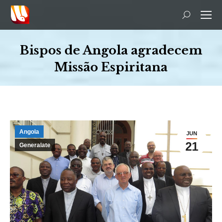
Search:
Bispos de Angola agradecem
Missão Espiritana
You are here:
Angola
JUN
21
Generalate