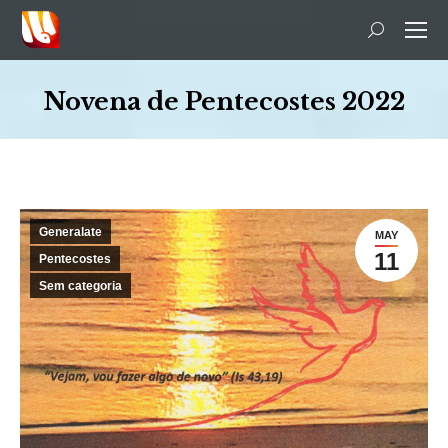
Search:
Novena de Pentecostes 2022
You are here:
Generalate
MAY
11
Pentecostes
Sem categoria