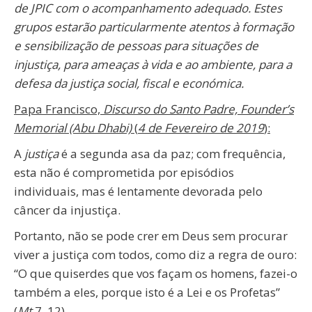
de JPIC com o acompanhamento adequado. Estes
grupos estarão particularmente atentos à formação
e sensibilização de pessoas para situações de
injustiça, para ameaças à vida e ao ambiente, para a
defesa da justiça social, fiscal e económica.
Papa Francisco,
Discurso do Santo Padre, Founder’s
Memorial (Abu Dhabi)
(
4 de Fevereiro de 2019
):
A
justiça
é a segunda asa da paz; com frequência,
esta não é comprometida por episódios
individuais, mas é lentamente devorada pelo
câncer da injustiça.
Portanto, não se pode crer em Deus sem procurar
viver a justiça com todos, como diz a regra de ouro:
“O que quiserdes que vos façam os homens, fazei-o
também a eles, porque isto é a Lei e os Profetas”
(
Mt
7, 12).