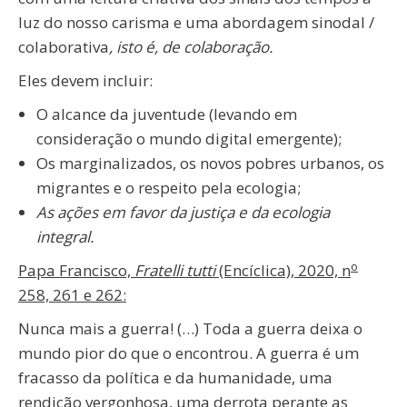
luz do nosso carisma e uma abordagem sinodal /
colaborativa
, isto é, de colaboração.
Eles devem incluir:
O alcance da juventude (levando em
consideração o mundo digital emergente);
Os marginalizados, os novos pobres urbanos, os
migrantes e o respeito pela ecologia;
As ações em favor da justiça e da ecologia
integral.
o
Papa Francisco,
Fratelli tutti
(Encíclica), 2020, n
258, 261 e 262:
Nunca mais a guerra! (…) Toda a guerra deixa o
mundo pior do que o encontrou. A guerra é um
fracasso da política e da humanidade, uma
rendição vergonhosa, uma derrota perante as