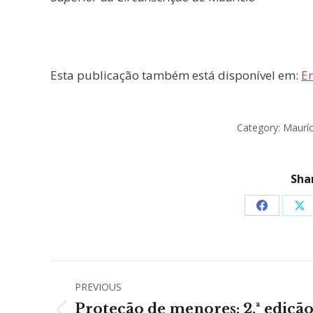
Esta publicação também está disponível em:
En
Category:
Mauríc
Shar
Share
Sh
on
on
Facebook
X
Post
PREVIOUS
navigation
Proteção de menores: 2.ª ediçã