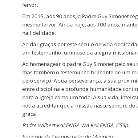
fervor.
Em 2015, aos 90 anos, o Padre Guy Simonet regr
mesmo fervor. Ainda hoje, aos 100 anos, mantém
na fidelidade.
Ao dar graças por este século de vida dedic
um testemunho luminoso da alegria missionária
Ao homenagear o padre Guy Simonet pelo seu sé
mas também o testemunho brilhante de um miss
pelo serviço. A sua perseverança, a sua proxi
entre disciplina e profunda humanidade contin
para a Igreja como um todo. A sua vida, inteir
nos a acreditar que a missão nasce sempre do 
graça.
Padre Wilbert KALENGA WA KALENGA, CSSp.
Superior da Circunscrição de Maurício