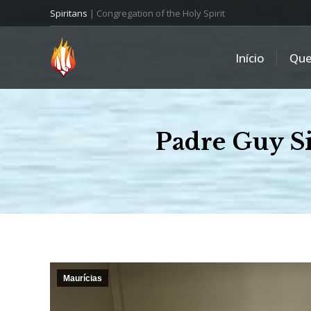
Spiritans
| Congregation of the Holy Spirit
Início
Qu
Padre Guy Si
Maurícias