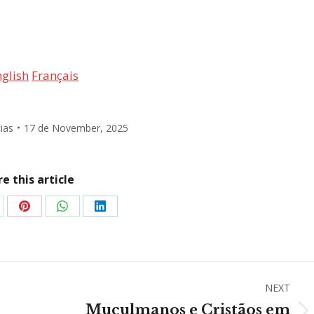
glish
Français
ias
17 de November, 2025
e this article
are
Share
Share
Share
on
on
on
Pinterest
WhatsApp
LinkedIn
NEXT
o
Muçulmanos e Cristãos em