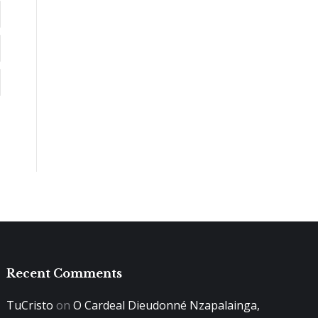
Recent Comments
TuCristo
on
O Cardeal Dieudonné Nzapalainga,