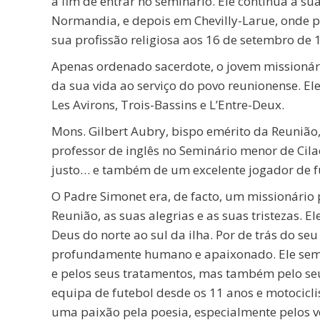
a fim de entrar no seminário. Ele continua a 
Normandia, e depois em Chevilly-Larue, onde pa
sua profissão religiosa aos 16 de setembro de 
Apenas ordenado sacerdote, o jovem missionári
da sua vida ao serviço do povo reunionense. Ele
Les Avirons, Trois-Bassins e L’Entre-Deux.
Mons. Gilbert Aubry, bispo emérito da Reuniã
professor de inglês no Seminário menor de Ci
justo… e também de um excelente jogador de fu
O Padre Simonet era, de facto, um missionário
Reunião, as suas alegrias e as suas tristezas. El
Deus do norte ao sul da ilha. Por de trás do se
profundamente humano e apaixonado. Ele semp
e pelos seus tratamentos, mas também pelo seu
equipa de futebol desde os 11 anos e motocicli
uma paixão pela poesia, especialmente pelos v