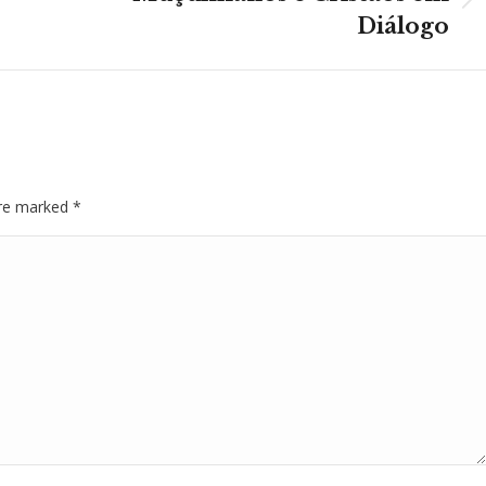
Next
Diálogo
post:
 are marked
*