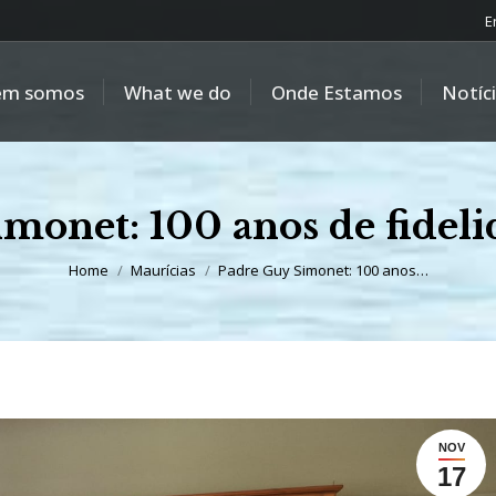
E
em somos
What we do
Onde Estamos
Notíc
monet: 100 anos de fideli
You are here:
Home
Maurícias
Padre Guy Simonet: 100 anos…
NOV
17