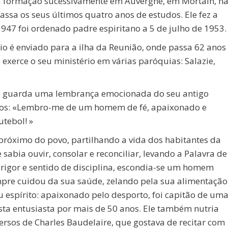
sua formação sucessivamente em Auvergne, em Mortain, n
ssa os seus últimos quatro anos de estudos. Ele fez a
1947 foi ordenado padre espiritano a 5 de julho de 1953.
o é enviado para a ilha da Reunião, onde passa 62 anos
 exerce o seu ministério em várias paróquias: Salazie,
o, guarda uma lembrança emocionada do seu antigo
laos: «Lembro-me de um homem de fé, apaixonado e
tebol! »
 próximo do povo, partilhando a vida dos habitantes da
e sabia ouvir, consolar e reconciliar, levando a Palavra de
u rigor e sentido de disciplina, escondia-se um homem
re cuidou da sua saúde, zelando pela sua alimentação
 espírito: apaixonado pelo desporto, foi capitão de um
sta entusiasta por mais de 50 anos. Ele também nutria
ersos de Charles Baudelaire, que gostava de recitar com