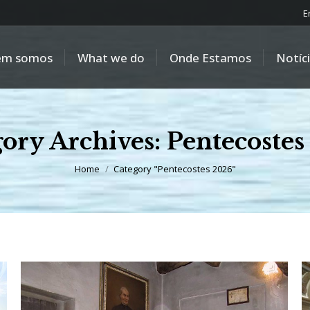
E
em somos
What we do
Onde Estamos
Notíc
ory Archives:
Pentecostes
You are here:
Home
Category "Pentecostes 2026"