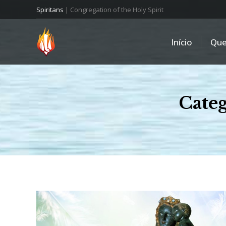
Spiritans
| Congregation of the Holy Spirit
Início
Qu
Categ