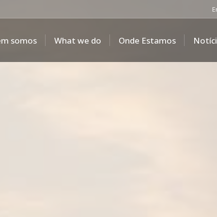
E
em somos
What we do
Onde Estamos
Notíc