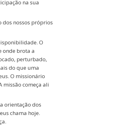
ticipação na sua
ão dos nossos próprios
disponibilidade. O
e onde brota a
locado, perturbado,
 mais do que uma
eus. O missionário
A missão começa ali
 a orientação dos
Deus chama hoje.
ça.