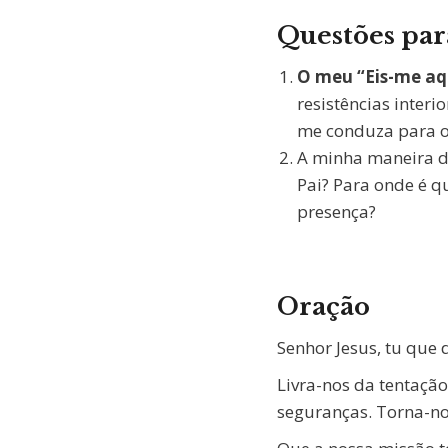
Questões par
O meu “Eis-me aq
resistências inter
me conduza para on
A minha maneira de
Pai? Para onde é q
presença?
Oração
Senhor Jesus, tu que d
Livra-nos da tentaçã
seguranças. Torna-nos