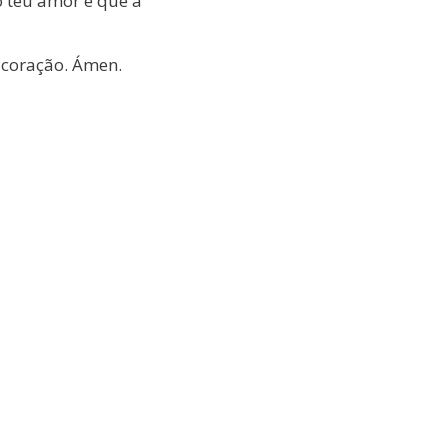
o teu amor e que a
u coração. Ámen.