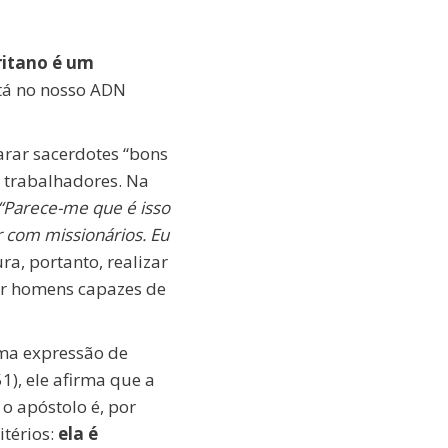
ritano é um
stá no nosso ADN
rar sacerdotes “bons
e trabalhadores. Na
“Parece-me que é isso
 com missionários. Eu
ra, portanto, realizar
mar homens capazes de
uma expressão de
1), ele afirma que a
 o apóstolo é, por
itérios:
ela é