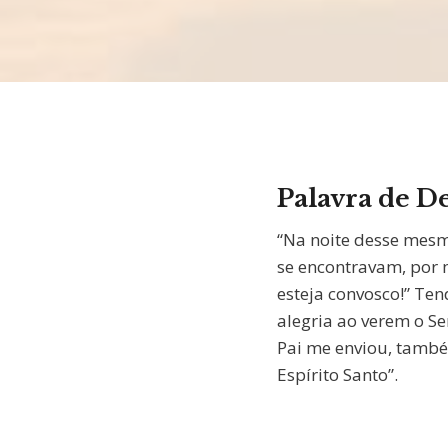
Palavra de D
“Na noite desse mesm
se encontravam, por m
esteja convosco!” Ten
alegria ao verem o Se
Pai me enviou, também
Espírito Santo”.