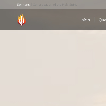
Spiritans
| Congregation of the Holy Spirit
Início
Qu