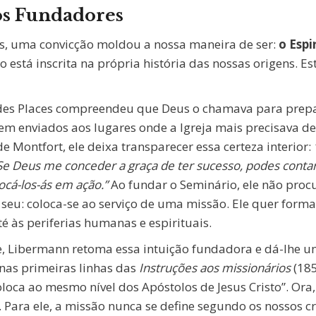
os Fundadores
s, uma convicção moldou a nossa maneira de ser:
o Espi
o está inscrita na própria história das nossas origens. E
 des Places compreendeu que Deus o chamava para prepa
ssem enviados aos lugares onde a Igreja mais precisava d
e Montfort, ele deixa transparecer essa certeza interior:
 Deus me conceder a graça de ter sucesso, podes contar
locá-los-ás em ação.”
Ao fundar o Seminário, ele não procu
 seu: coloca-se ao serviço de uma missão. Ele quer for
té às periferias humanas e espirituais.
, Libermann retoma essa intuição fundadora e dá-lhe 
 nas primeiras linhas das
Instruções aos missionários
(185
loca ao mesmo nível dos Apóstolos de Jesus Cristo”. Ora,
 Para ele, a missão nunca se define segundo os nossos cr