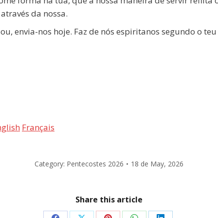
me forma na tua, que a nossa maneira de servir reflita 
 através da nossa.
iou, envia-nos hoje. Faz de nós espiritanos segundo o te
glish
Français
Category:
Pentecostes 2026
18 de May, 2026
Share this article