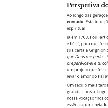
Perspetiva d
Ao longo das geraçõe
enviado.
Esta intuiçã
espiritual.
Já em 1703, Poullart
e fiéis”, para que fo
sua carta a Grignion d
que Deus me pede… Se
prepará-los-ei e tu co
um projeto que fosse
levar o amor do Pai a
Um século mais tarde
grande clareza. Logo
nossa vocação “nos co
essência, um enviado.