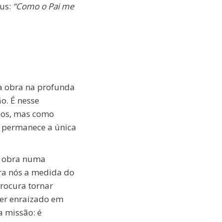
sus:
“Como o Pai me
sua obra na profunda
o. É nesse
mos, mas como
e permanece a única
ua obra numa
ara nós a medida do
procura tornar
cer enraizado em
a missão: é