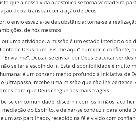
to que a nossa vida apostólica se torna verdadeira par
 ação deixa transparecer a ação de Deus.
or, o envio esvazia-se de substância; torna-se a realizaç
 ambições, de nós mesmos.
 ou uma atividade, a missão é um estado interior: o da 
diante de Deus num “Eis-me aqui” humilde e confiante, d
: “Envia-me”. Deixar-se enviar por Deus é aceitar ser des
não se teria escolhido ir. Esta disponibilidade é muito
e humana: é um consentimento profundo à iniciativa de D
o ultrapassa; recebe uma missão que não lhe pertence. 
zamos para que Deus chegue aos mais frágeis.
cebe-se em comunidade: discernir com os irmãos, acolher
mediação do Espírito, e deixar-se conduzir para onde 
se um ato partilhado, recebido na fé e vivido com confian