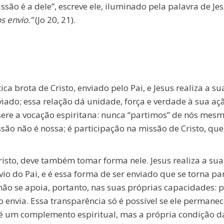
issão é a dele”, escreve ele, iluminado pela palavra de Je
s envio.”
(Jo 20, 21).
ca brota de Cristo, enviado pelo Pai, e Jesus realiza a 
viado; essa relação dá unidade, força e verdade à sua açã
ere a vocação espiritana: nunca “partimos” de nós mes
são não é nossa; é participação na missão de Cristo, qu
risto, deve também tomar forma nele. Jesus realiza a s
nvio do Pai, e é essa forma de ser enviado que se torna p
 não se apoia, portanto, nas suas próprias capacidades: 
 envia. Essa transparência só é possível se ele permane
o é um complemento espiritual, mas a própria condição d